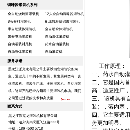
调味酱灌装机系列
全自动烧烤酱灌装机
12头全自动调味酱灌装机
8头酱料灌装机
配线颗粒辣椒酱灌装机
半自动液体灌装机
全自动粉体灌装机
果酱电动灌装机
自动膏体灌装机
自动灌装封尾机
药水自动灌装机
自动液体灌装机
自动灌装机
服务承诺
工作原理：
黑龙江派克龙有限公司主要以销售灌装设备为
一、药水自动
主，通过几十年的不断发展，其发展种类有：膏
二、它是国内
体灌装机、灌装生产线、液体灌装机、
自动灌装
高，适应性广
机
，这些产品已经占领着主要灌装机市场。我们
三、 该机具有
公司通过过硬的技术和高质量...
装），落内塞
联系方式
四、它主要适
黑龙江派克龙灌装机械有限公司
势更加明显。
地址：哈尔滨南岗区闽江路233号
手机：186 4503 5718