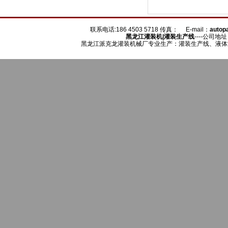
联系电话:186 4503 5718 传真： E-mail：
auto
黑龙江
灌装机
|灌装生产线
----公司地
黑龙江派克龙灌装机械厂专业生产：灌装生产线、液体