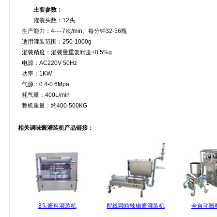
主要参数：
灌装头数：12头
生产能力：4----7次/min。每分钟32-56瓶
适用灌装范围：250-1000g
灌装精度：灌装量重复精度±0.5%g
电源：AC220V 50Hz
功率：1KW
气源：0.4-0.6Mpa
耗气量：400L/min
整机重量：约400-500KG
相关调味酱灌装机产品链接：
8头酱料灌装机
配线颗粒辣椒酱灌装机
全自动酱