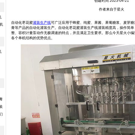
创建时间 2023-04-21
作者来自于星火
机
自动化枣花蜜
灌装生产线
可广泛应用于蜂蜜、纯蜜、果酱、果葡糖浆、麦芽糖
机
膏等产品的自动化灌装生产。自动化枣花蜜灌装生产线灌装精度高，操作简单
整、容积计量泵动作无极调速的特点，并且满足卫生要求。那么今天星火小编
各个单机结构的优势优点。
机
膏
装
们