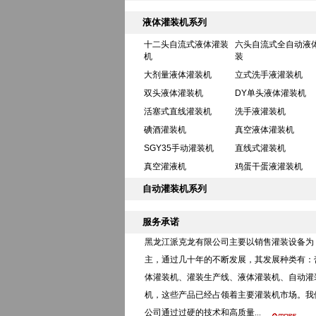
液体灌装机系列
十二头自流式液体灌装
六头自流式全自动液
机
装
大剂量液体灌装机
立式洗手液灌装机
双头液体灌装机
DY单头液体灌装机
活塞式直线灌装机
洗手液灌装机
碘酒灌装机
真空液体灌装机
SGY35手动灌装机
直线式灌装机
真空灌液机
鸡蛋干蛋液灌装机
自动灌装机系列
服务承诺
黑龙江派克龙有限公司主要以销售灌装设备为
主，通过几十年的不断发展，其发展种类有：
体灌装机
、灌装生产线、液体灌装机、自动灌
机，这些产品已经占领着主要灌装机市场。我
公司通过过硬的技术和高质量...